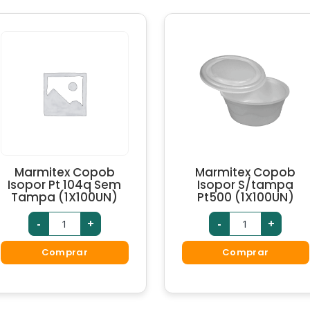
Marmitex Copob
Marmitex Copob
Isopor Pt 104q Sem
Isopor S/tampa
Tampa (1X100UN)
Pt500 (1X100UN)
-
+
-
+
Comprar
Comprar