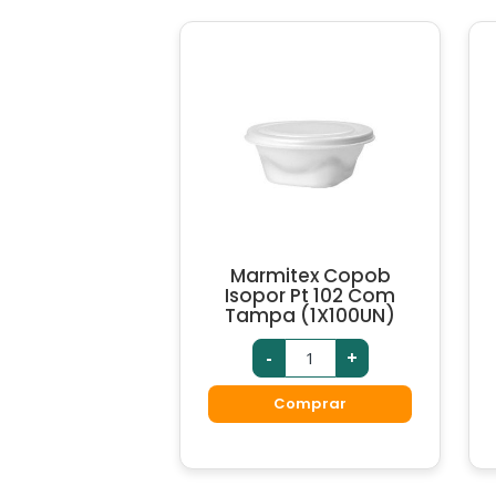
Marmitex Copob
Isopor Pt 102 Com
Tampa (1X100UN)
-
+
Comprar