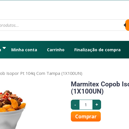
a
Minha conta
Carrinho
Finalização de compra
ob Isopor Pt 104q Com Tampa (1X100UN)
Marmitex Copob Is
(1X100UN)
-
+
Comprar