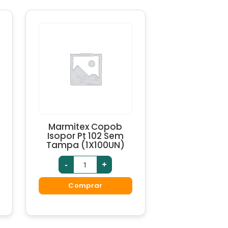
Marmitex Copob
Isopor Pt 102 Sem
Tampa (1X100UN)
-
+
Comprar