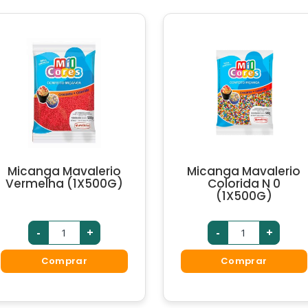
Micanga Mavalerio
Micanga Mavalerio
Vermelha (1X500G)
Colorida N 0
(1X500G)
-
+
-
+
Comprar
Comprar