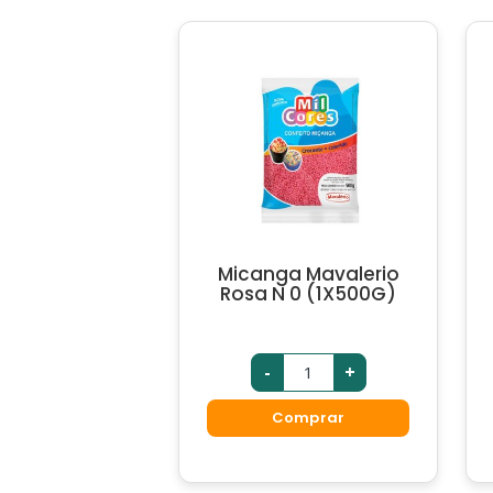
Micanga Mavalerio
Rosa N 0 (1X500G)
-
+
Comprar