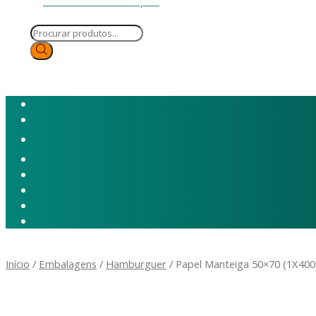
Início
/
Embalagens
/
Hamburguer
/ Papel Manteiga 50×70 (1X400