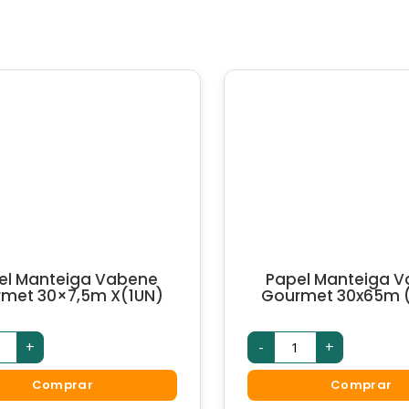
el Manteiga Vabene
Papel Manteiga 
met 30×7,5m X(1UN)
Gourmet 30x65m (
+
-
+
Comprar
Comprar