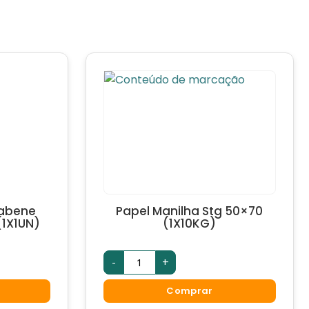
Vabene
Papel Manilha Stg 50×70
1X1UN)
(1X10KG)
-
+
Comprar