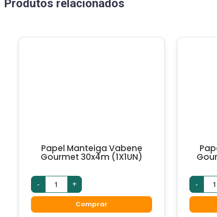
Produtos relacionados
Papel Manteiga Vabene
Pap
Gourmet 30x4m (1X1UN)
Gour
-
+
-
Comprar