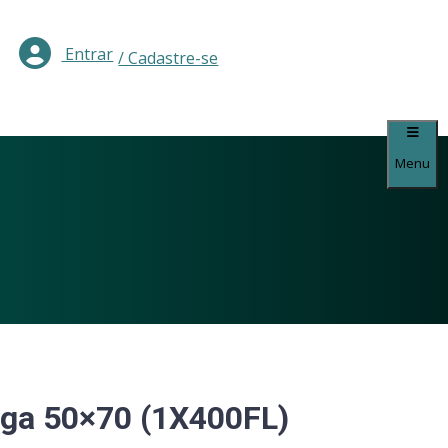
Entrar
/ Cadastre-se
Menu
iga 50×70 (1X400FL)