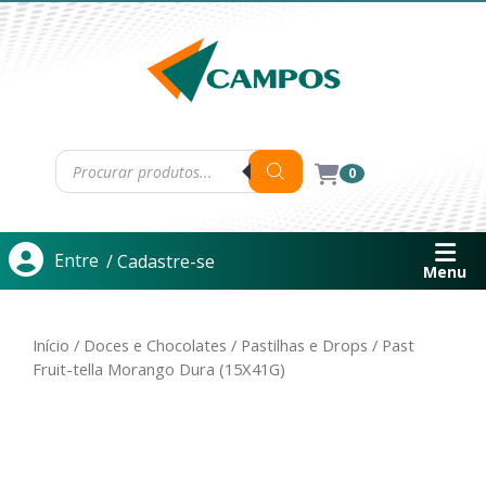
0
Entre
/ Cadastre-se
Menu
Início
/
Doces e Chocolates
/
Pastilhas e Drops
/ Past
Fruit-tella Morango Dura (15X41G)