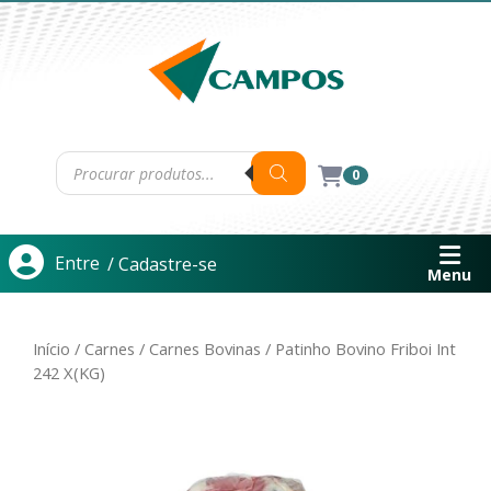
0
Entre
/ Cadastre-se
Menu
Início
/
Carnes
/
Carnes Bovinas
/ Patinho Bovino Friboi Int
242 X(KG)