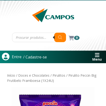
0
Entre
/ Cadastre-se
Menu
Início
/
Doces e Chocolates
/
Pirulitos
/ Pirulito Peccin Big
Frutibelo Framboesa (1X24U)