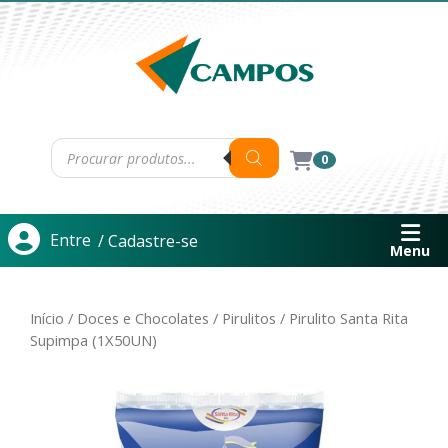
0
Entre
/ Cadastre-se
Menu
Início
/
Doces e Chocolates
/
Pirulitos
/ Pirulito Santa Rita
Supimpa (1X50UN)