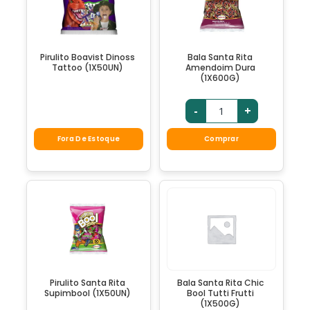
Pirulito Boavist Dinoss
Bala Santa Rita
Tattoo (1X50UN)
Amendoim Dura
(1X600G)
-
+
Fora De Estoque
Comprar
Pirulito Santa Rita
Bala Santa Rita Chic
Supimbool (1X50UN)
Bool Tutti Frutti
(1X500G)