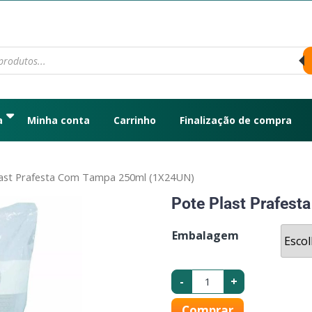
a
Minha conta
Carrinho
Finalização de compra
last Prafesta Com Tampa 250ml (1X24UN)
Pote Plast Prafes
Embalagem
-
+
Comprar