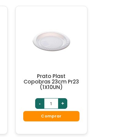
Prato Plast
Copobras 23cm Pr23
(1X10UN)
-
+
Comprar