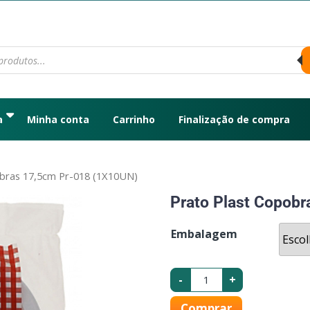
a
Minha conta
Carrinho
Finalização de compra
obras 17,5cm Pr-018 (1X10UN)
Prato Plast Copob
Embalagem
-
+
Comprar