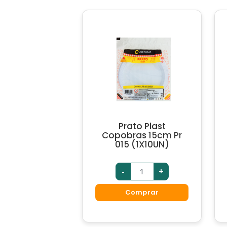
Prato Plast
Copobras 15cm Pr
015 (1X10UN)
-
+
Comprar