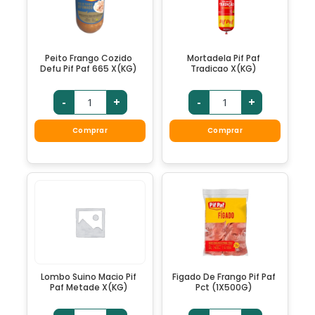
Peito Frango Cozido
Mortadela Pif Paf
Defu Pif Paf 665 X(KG)
Tradicao X(KG)
-
+
-
+
Comprar
Comprar
Lombo Suino Macio Pif
Figado De Frango Pif Paf
Paf Metade X(KG)
Pct (1X500G)