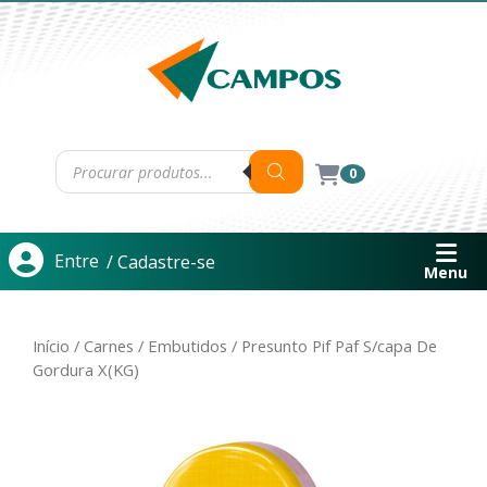
0
Entre
/ Cadastre-se
Menu
Início
/
Carnes
/
Embutidos
/ Presunto Pif Paf S/capa De
Gordura X(KG)