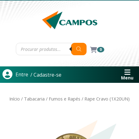
0
Entre
/ Cadastre-se
Menu
Início
/
Tabacaria
/
Fumos e Rapés
/ Rape Cravo (1X20UN)