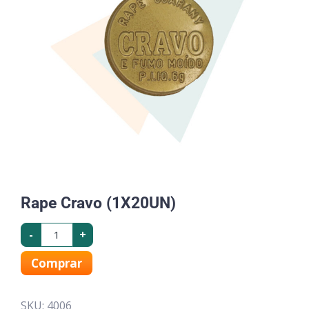
Rape Cravo (1X20UN)
-
+
Comprar
SKU:
4006