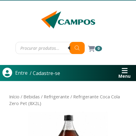
0
Entre
/ Cadastre-se
Menu
Início
/
Bebidas
/
Refrigerante
/ Refrigerante Coca Cola
Zero Pet (8X2L)