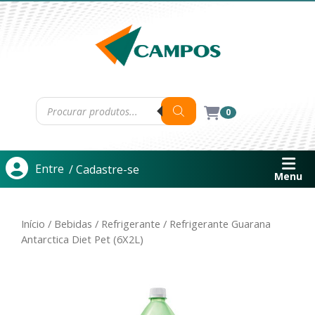
0
Entre
/ Cadastre-se
Menu
Início
/
Bebidas
/
Refrigerante
/ Refrigerante Guarana
Antarctica Diet Pet (6X2L)