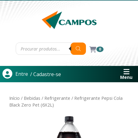
0
Entre
/ Cadastre-se
Menu
Início
/
Bebidas
/
Refrigerante
/ Refrigerante Pepsi Cola
Black Zero Pet (6X2L)