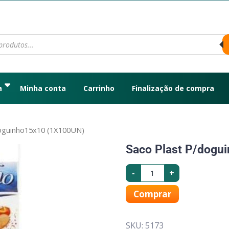
a
Minha conta
Carrinho
Finalização de compra
doguinho15x10 (1X100UN)
Saco Plast P/dogu
-
+
Comprar
SKU:
5173