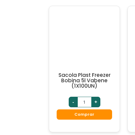
Sacola Plast Freezer
Bobina 5l Vabene
(1X100UN)
-
+
Comprar