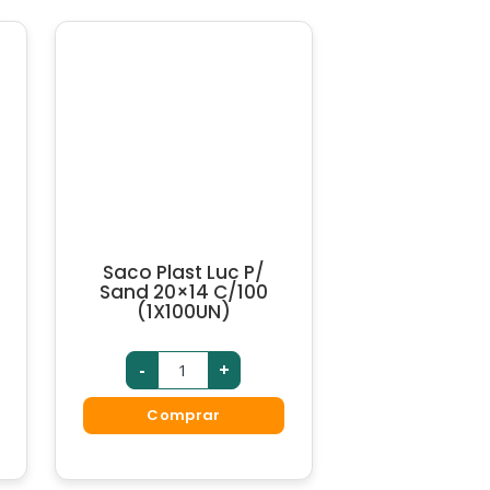
Saco Plast Luc P/
Sand 20×14 C/100
(1X100UN)
-
+
Comprar