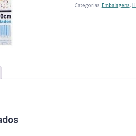
Categorias:
Embalagens
,
H
ados