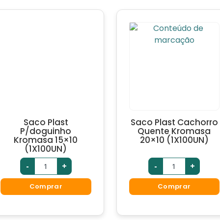
Saco Plast
Saco Plast Cachorro
P/doguinho
Quente Kromasa
Kromasa 15×10
20×10 (1X100UN)
(1X100UN)
-
+
-
+
Comprar
Comprar