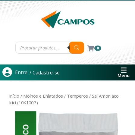
0
Entre
/ Cadastre-se
Menu
Início
/
Molhos e Enlatados
/
Temperos
/ Sal Amoniaco
Irici (10X100G)