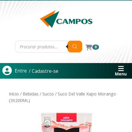
0
Entre
/ Cadastre-se
Menu
Início
/
Bebidas
/
Sucos
/ Suco Del Valle Kapo Morango
(3X200ML)