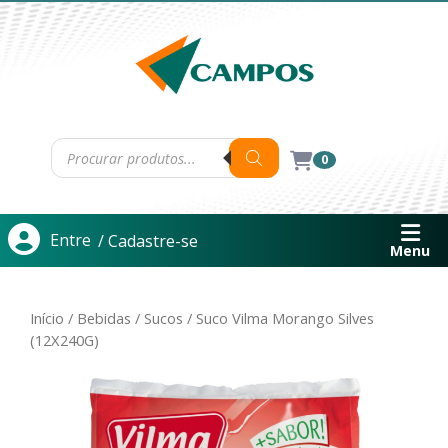
0
Entre
/ Cadastre-se
Menu
Início
/
Bebidas
/
Sucos
/ Suco Vilma Morango Silves
(12X240G)