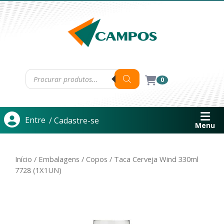
0
Entre
/ Cadastre-se
Menu
Início
/
Embalagens
/
Copos
/ Taca Cerveja Wind 330ml
7728 (1X1UN)