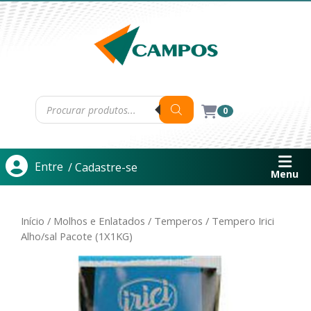
0
Entre
/ Cadastre-se
Menu
Início
/
Molhos e Enlatados
/
Temperos
/ Tempero Irici
Alho/sal Pacote (1X1KG)