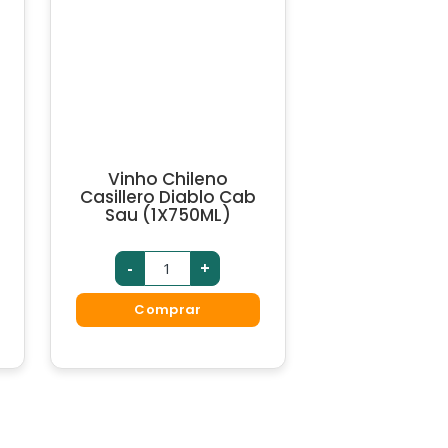
Vinho Chileno
Casillero Diablo Cab
Sau (1X750ML)
Vinho
-
+
Chileno
Casillero
Diablo
Comprar
Cab
Sau
(1X750ML)
quantidade