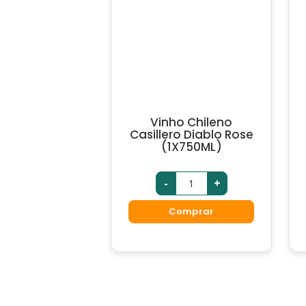
Vinho Chileno
Casillero Diablo Rose
(1X750ML)
Vinho
-
+
Chileno
Casillero
Diablo
Comprar
Rose
(1X750ML)
quantidade