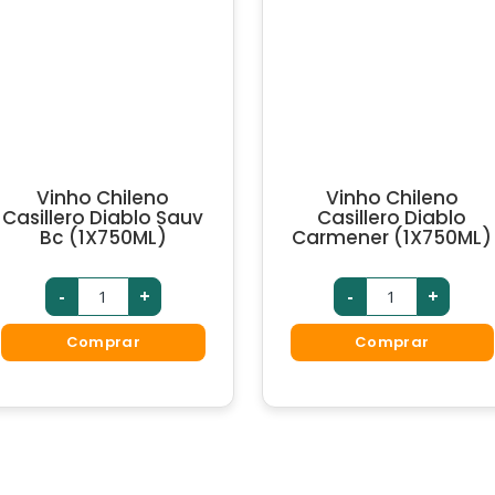
Vinho Chileno
Vinho Chileno
Casillero Diablo Sauv
Casillero Diablo
Bc (1X750ML)
Carmener (1X750ML)
Vinho
Vinho
-
+
-
+
Chileno
Chileno
Casillero
Casillero
Diablo
Diablo
Comprar
Comprar
Sauv
Carmener
Bc
(1X750ML)
(1X750ML)
quantidade
quantidade