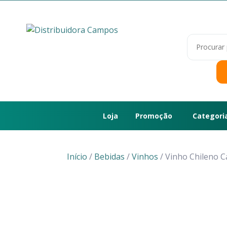
Skip
to
content
Pesquisar
produtos
Loja
Promoção
Categori
Início
/
Bebidas
/
Vinhos
/ Vinho Chileno C