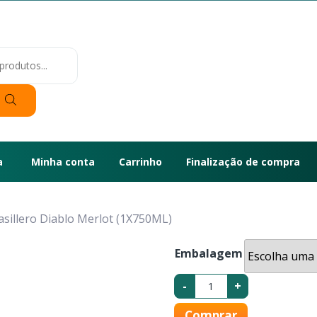
a
Minha conta
Carrinho
Finalização de compra
asillero Diablo Merlot (1X750ML)
Embalagem
Vinho
-
+
Chileno
Casillero
Diablo
Comprar