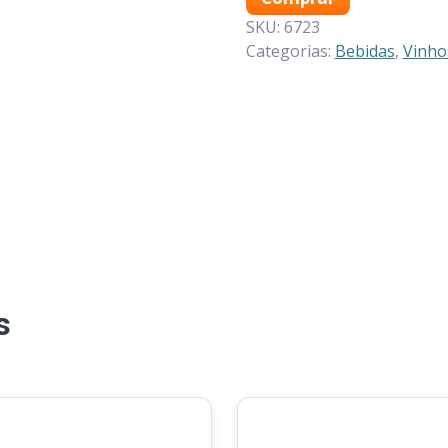
Merlot
(1X750ML)
SKU:
6723
quantidade
Categorias:
Bebidas
,
Vinho
s