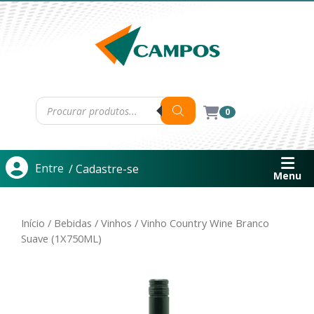
0
Entre
/ Cadastre-se
Menu
Início
/
Bebidas
/
Vinhos
/ Vinho Country Wine Branco
Suave (1X750ML)