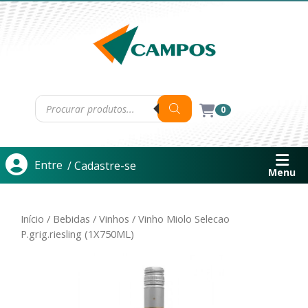
0
Entre
/ Cadastre-se
Menu
Início
/
Bebidas
/
Vinhos
/ Vinho Miolo Selecao
P.grig.riesling (1X750ML)