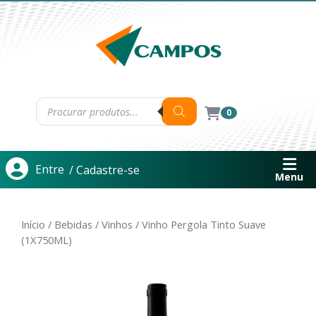
0
Entre
/ Cadastre-se
Menu
Início
/
Bebidas
/
Vinhos
/ Vinho Pergola Tinto Suave
(1X750ML)