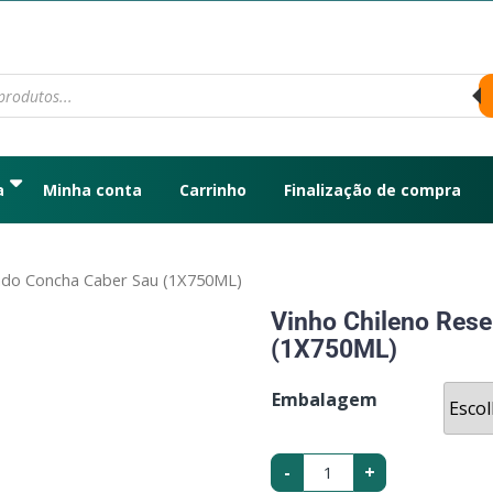
a
Minha conta
Carrinho
Finalização de compra
vado Concha Caber Sau (1X750ML)
Vinho Chileno Res
(1X750ML)
Embalagem
-
+