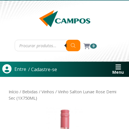
0
Entre
/ Cadastre-se
Menu
Início
/
Bebidas
/
Vinhos
/ Vinho Salton Lunae Rose Demi
Sec (1X750ML)