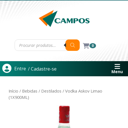
0
Entre
/ Cadastre-se
Menu
Início
/
Bebidas
/
Destilados
/ Vodka Askov Limao
(1X900ML)