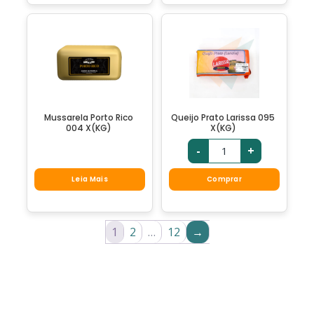
Mussarela Porto Rico
Queijo Prato Larissa 095
004 X(KG)
X(KG)
-
+
Leia Mais
Comprar
1
2
…
12
→