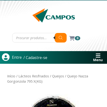
0
Entre
/ Cadastre-se
Menu
Início
/
Lácteos Resfriados
/
Queijos
/ Queijo Nazza
Gorgonzola 795 X(KG)