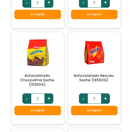
-
+
-
+
Comprar
Comprar
Achocolatado
Achocolatado Nescau
Chocovilma Sache
Sache (1X550G)
(1X300G)
-
+
-
+
Comprar
Comprar