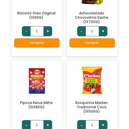
Biscoito Oreo Original
Achocolatado
(1X90G)
Chocovilma Sache
(1X700G)
-
+
-
+
Comprar
Comprar
Pipoca Kerus Milho
Rosquinha Marilan
(10X80G)
Tradicional Coco
(1X500G)
-
+
-
+