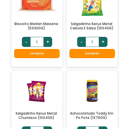
Biscoito Marilan Maizena
Salgadinho Kerus Metal
(5X300G)
Cebola E Salsa (10X43G)
-
+
-
+
Comprar
Comprar
Salgadinho Kerus Metal
Achocolatado Toddy Em
Churrasco (10X43G)
Po Pote (1X750G)