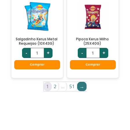
Salgadinho Kerus Metal
Pipoca Kerus Milho
Requeijao (10X43G)
(25X40G)
-
+
-
+
Comprar
Comprar
1
2
…
51
→