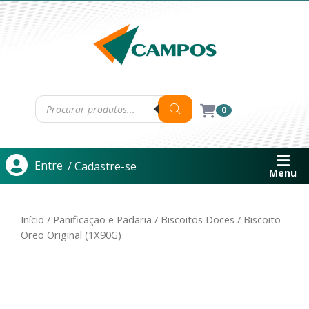
0
Entre
/ Cadastre-se
Menu
Início
/
Panificação e Padaria
/
Biscoitos Doces
/ Biscoito
Oreo Original (1X90G)