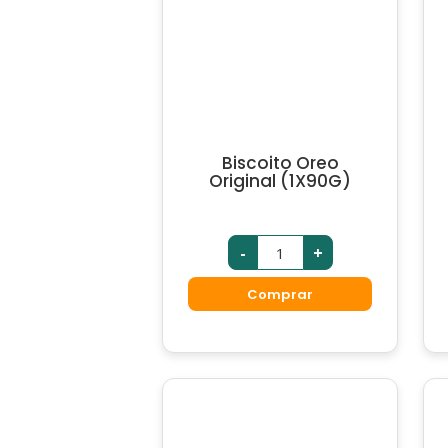
Biscoito Oreo
Original (1X90G)
-
+
Comprar