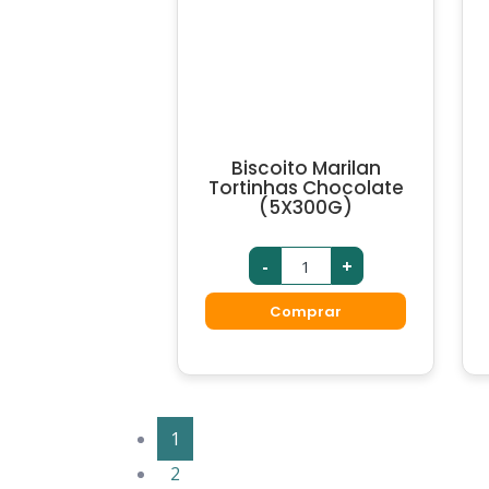
Biscoito Marilan
Tortinhas Chocolate
(5X300G)
-
+
Comprar
1
2