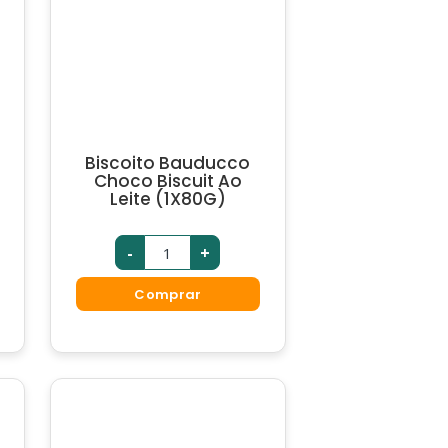
Biscoito Bauducco
Choco Biscuit Ao
Leite (1X80G)
-
+
Comprar