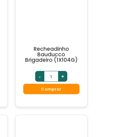
Recheadinho
Bauducco
Brigadeiro (1X104G)
-
+
Comprar