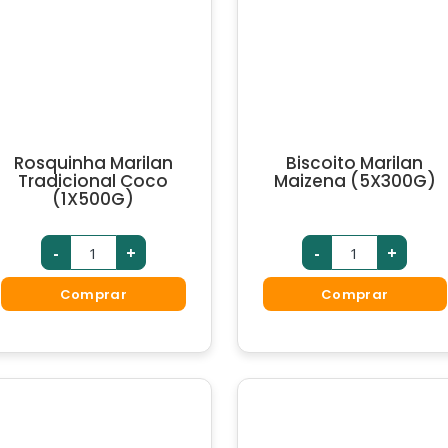
Rosquinha Marilan
Biscoito Marilan
Tradicional Coco
Maizena (5X300G)
(1X500G)
-
+
-
+
Comprar
Comprar