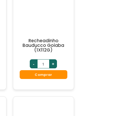
Recheadinho
Bauducco Goiaba
(1X112G)
-
+
Comprar