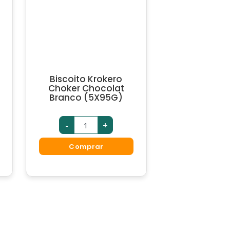
Biscoito Krokero
Choker Chocolat
Branco (5X95G)
-
+
Comprar