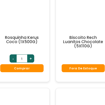
Rosquinha Kerus
Biscoito Rech
Coco (1X500G)
Luanitos Chocolate
(5X110G)
-
+
Comprar
Fora De Estoque