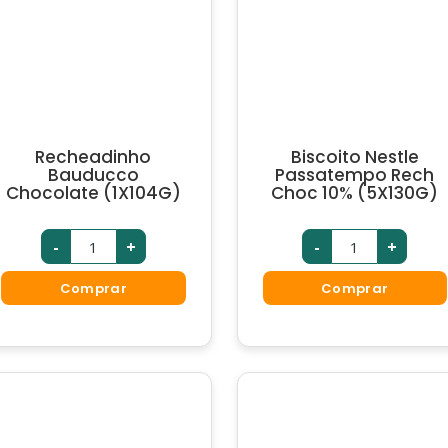
Recheadinho
Biscoito Nestle
Bauducco
Passatempo Rech
Chocolate (1X104G)
Choc 10% (5X130G)
-
+
-
+
Comprar
Comprar