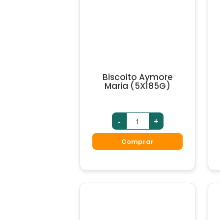
Biscoito Aymore
Maria (5X185G)
-
+
Comprar