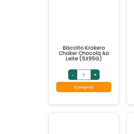
Biscoito Krokero
Choker Chocola Ao
Leite (5X95G)
-
+
Comprar