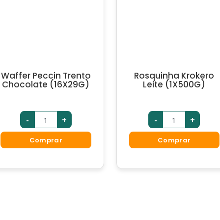
Waffer Peccin Trento
Rosquinha Krokero
Chocolate (16X29G)
Leite (1X500G)
-
+
-
+
Comprar
Comprar