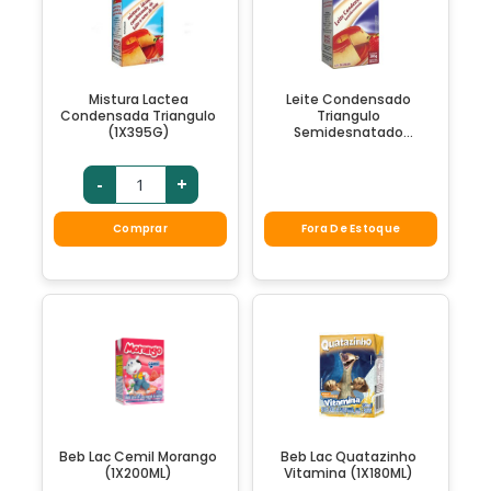
Mistura Lactea
Leite Condensado
Condensada Triangulo
Triangulo
(1X395G)
Semidesnatado
(1X395G)
-
+
Comprar
Fora De Estoque
Beb Lac Cemil Morango
Beb Lac Quatazinho
(1X200ML)
Vitamina (1X180ML)