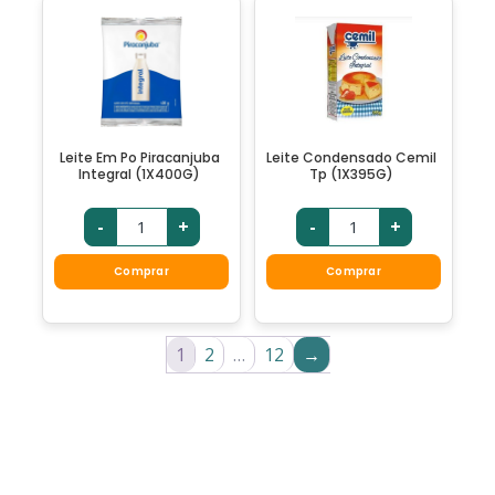
Leite Em Po Piracanjuba
Leite Condensado Cemil
Integral (1X400G)
Tp (1X395G)
-
+
-
+
Comprar
Comprar
1
2
…
12
→