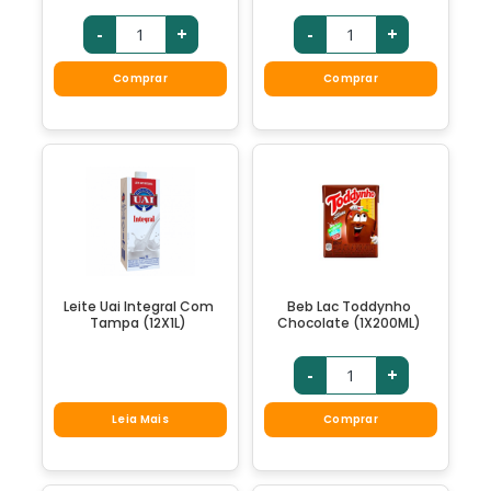
-
+
-
+
Comprar
Comprar
Leite Uai Integral Com
Beb Lac Toddynho
Tampa (12X1L)
Chocolate (1X200ML)
-
+
Leia Mais
Comprar