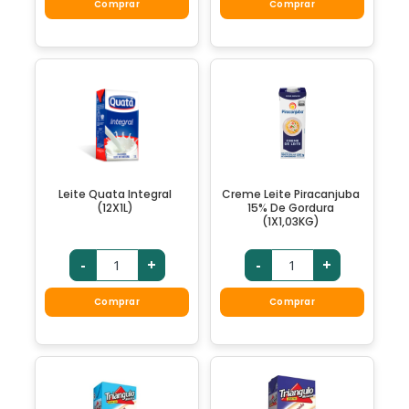
Comprar
Comprar
Leite Quata Integral
Creme Leite Piracanjuba
(12X1L)
15% De Gordura
(1X1,03KG)
-
+
-
+
Comprar
Comprar