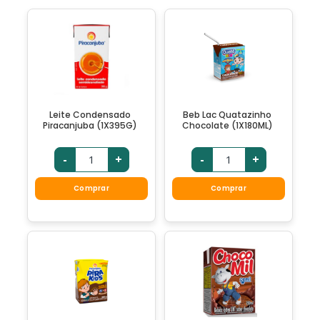
Leite Condensado
Beb Lac Quatazinho
Piracanjuba (1X395G)
Chocolate (1X180ML)
-
+
-
+
Comprar
Comprar