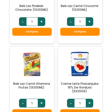
Beb Lac Pirakids
Beb Lac Cemil Chocomil
Chocolate (1X200ML)
(1X200ML)
-
+
-
+
Comprar
Comprar
Beb Lac Cemil Vitamina
Creme Leite Piracanjuba
Frutas (1X200ML)
15% De Gordura
(3X200G)
-
+
-
+