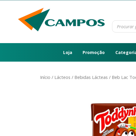
Loja
Promoção
Categori
Início
/
Lácteos
/
Bebidas Lácteas
/ Beb Lac To