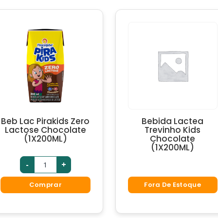
Beb Lac Pirakids Zero
Bebida Lactea
Lactose Chocolate
Trevinho Kids
(1X200ML)
Chocolate
(1X200ML)
-
+
Comprar
Fora De Estoque