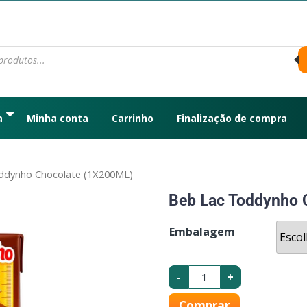
a
Minha conta
Carrinho
Finalização de compra
ddynho Chocolate (1X200ML)
Beb Lac Toddynho 
Embalagem
-
+
Comprar