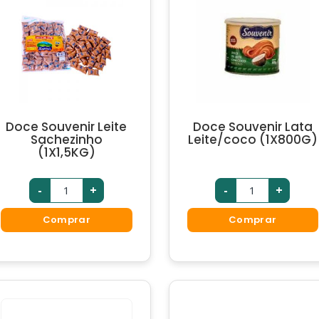
Doce Souvenir Leite
Doce Souvenir Lata
Sachezinho
Leite/coco (1X800G)
(1X1,5KG)
-
+
-
+
Comprar
Comprar