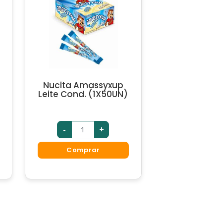
Nucita Amassyxup
Leite Cond. (1X50UN)
-
+
Comprar