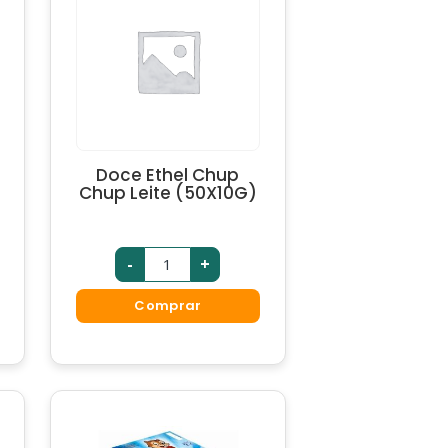
Doce Ethel Chup
Chup Leite (50X10G)
-
+
Comprar