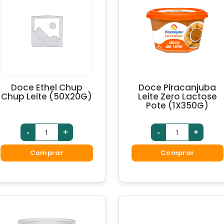
Doce Ethel Chup
Doce Piracanjuba
Chup Leite (50X20G)
Leite Zero Lactose
Pote (1X350G)
-
+
-
+
Comprar
Comprar