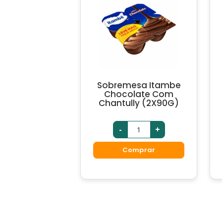
Sobremesa Itambe
Chocolate Com
Chantully (2X90G)
-
+
Comprar