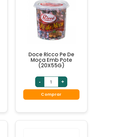
Doce Ricco Pe De
Moca Emb Pote
(20X55G)
-
+
Comprar