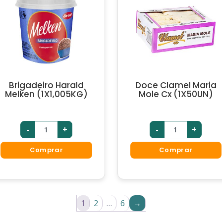
Brigadeiro Harald
Doce Clamel Maria
Melken (1X1,005KG)
Mole Cx (1X50UN)
-
+
-
+
Comprar
Comprar
1
2
…
6
→