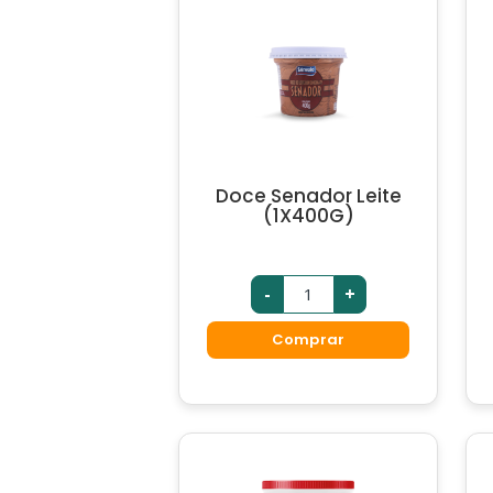
Doce Senador Leite
(1X400G)
-
+
Comprar