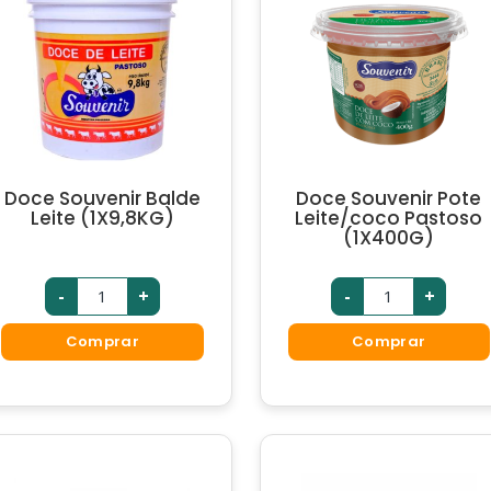
Doce Souvenir Balde
Doce Souvenir Pote
Leite (1X9,8KG)
Leite/coco Pastoso
(1X400G)
-
+
-
+
Comprar
Comprar