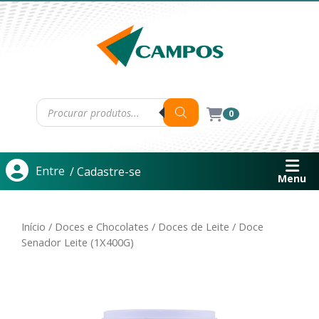
0
Entre
/ Cadastre-se
Menu
Início
/
Doces e Chocolates
/
Doces de Leite
/ Doce
Senador Leite (1X400G)