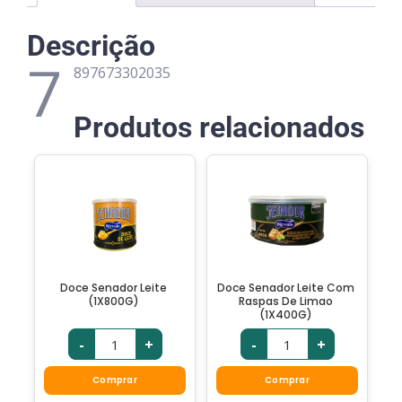
Descrição
7
897673302035
Produtos relacionados
Doce Senador Leite
Doce Senador Leite Com
(1X800G)
Raspas De Limao
(1X400G)
-
+
-
+
Comprar
Comprar