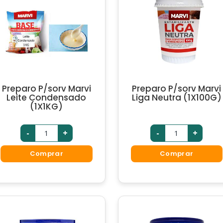
Preparo P/sorv Marvi
Preparo P/sorv Marvi
Leite Condensado
Liga Neutra (1X100G)
(1X1KG)
-
+
-
+
Comprar
Comprar