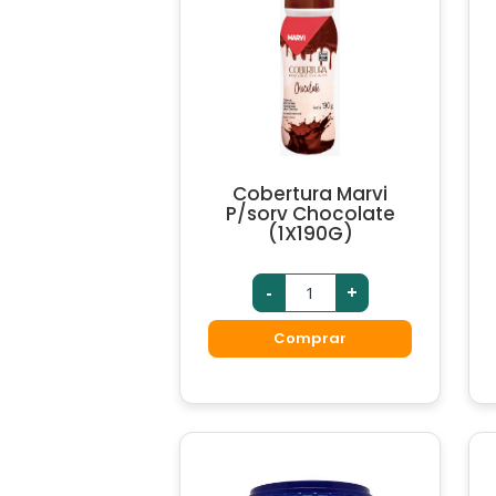
Cobertura Marvi
P/sorv Chocolate
(1X190G)
-
+
Comprar