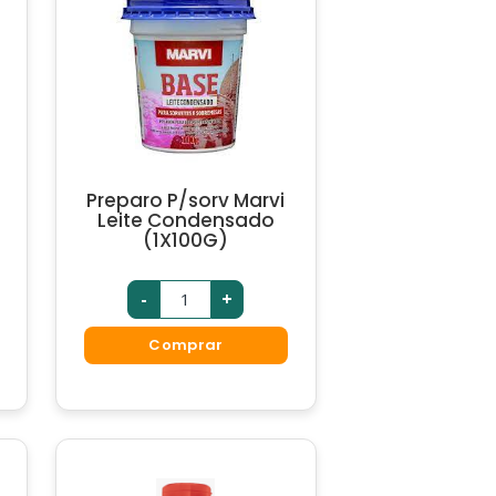
Preparo P/sorv Marvi
Leite Condensado
(1X100G)
-
+
Comprar