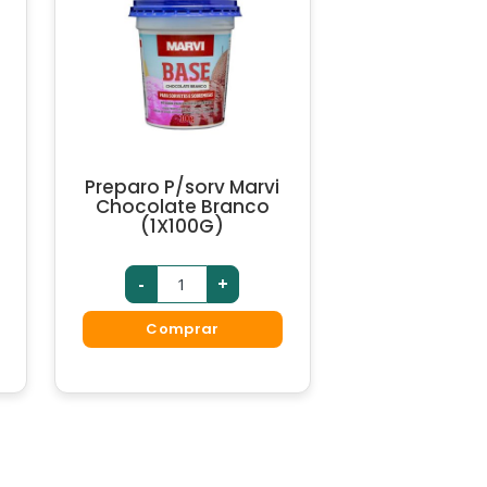
Preparo P/sorv Marvi
Chocolate Branco
(1X100G)
-
+
Comprar