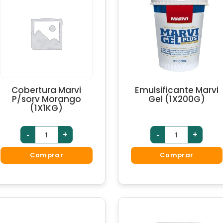
Cobertura Marvi
Emulsificante Marvi
P/sorv Morango
Gel (1X200G)
(1X1KG)
-
+
-
+
Comprar
Comprar