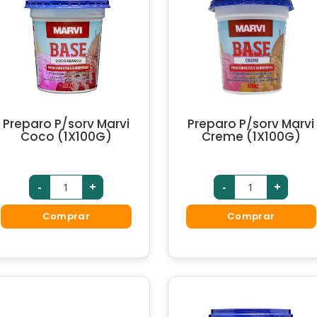
Preparo P/sorv Marvi
Preparo P/sorv Marvi
Coco (1X100G)
Creme (1X100G)
-
+
-
+
Comprar
Comprar