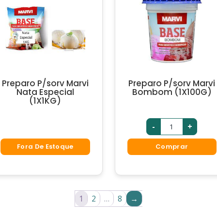
Preparo P/sorv Marvi
Preparo P/sorv Marvi
Nata Especial
Bombom (1X100G)
(1X1KG)
-
+
Fora De Estoque
Comprar
1
2
…
8
→