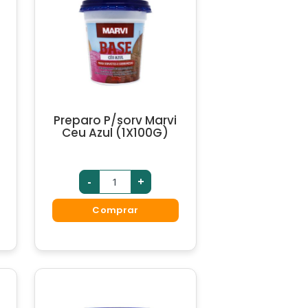
Preparo P/sorv Marvi
Ceu Azul (1X100G)
-
+
Comprar