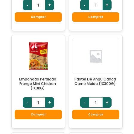
-
+
-
+
Comprar
Comprar
Empanado Perdigao
Pastel De Angu Canaa
Frango Mini Chicken
Carne Moida (1X300G)
(1X3KG)
-
+
-
+
Comprar
Comprar