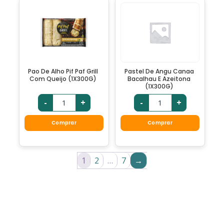
Pao De Alho Pif Paf Grill
Pastel De Angu Canaa
Com Queijo (1X300G)
Bacalhau E Azeitona
(1X300G)
-
+
-
+
Comprar
Comprar
1
2
…
7
→