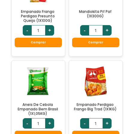
Empanado Frango
Mandiokita Pif Paf
Perdigao Presunto
(1X300G)
Queijo (1X100G)
-
+
-
+
Comprar
Comprar
Aneis De Cebola
Empanado Perdigao
Empanado Bem Brasil
Frango Big Trad (1X1KG)
(1X1,05KG)
-
+
-
+