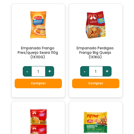
Empanado Frango
Empanado Perdigao
Pres/queijo Seara 110g
Frango Big Queijo
(1X110G)
(1X1KG)
-
+
-
+
Comprar
Comprar