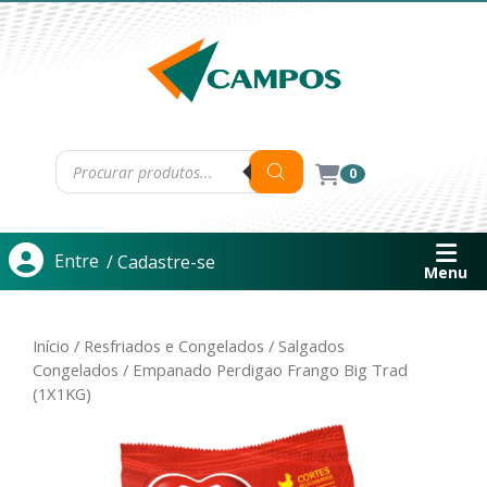
0
Entre
/ Cadastre-se
Menu
Início
/
Resfriados e Congelados
/
Salgados
Congelados
/ Empanado Perdigao Frango Big Trad
(1X1KG)