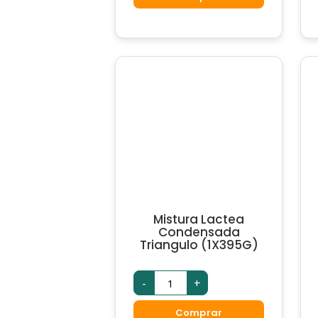
Frutas
(1X200ML)
quantidade
Mistura Lactea
Condensada
Triangulo (1X395G)
Mistura
-
+
Lactea
Condensada
Triangulo
Comprar