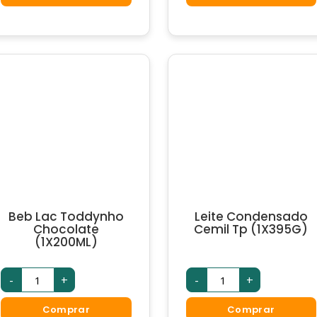
(1X200ML)
quantidade
Beb Lac Toddynho
Leite Condensado
Chocolate
Cemil Tp (1X395G)
(1X200ML)
Beb
Leite
-
+
-
+
Lac
Condensado
Toddynho
Cemil
Chocolate
Tp
Comprar
Comprar