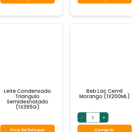
De
quantidade
Gordura
(3X200G)
quantidade
Leite Condensado
Beb Lac Cemil
Triangulo
Morango (1X200ML)
Semidesnatado
(1X395G)
Beb
-
+
Lac
Cemil
Morango
Fora De Estoque
Comprar