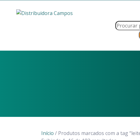
Skip
to
content
Pesquisar
produtos
Início
/ Produtos marcados com a tag “lei