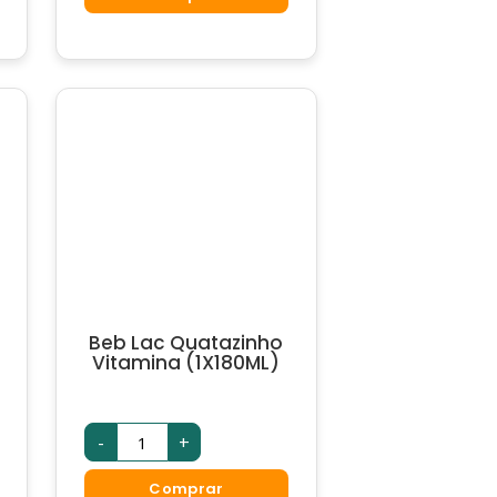
De
Gordura
(1X1,03KG)
quantidade
Beb Lac Quatazinho
Vitamina (1X180ML)
Beb
-
+
Lac
Quatazinho
Vitamina
Comprar