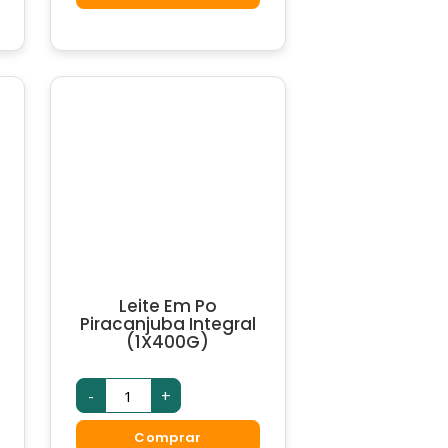
(1X180ML)
quantidade
Leite Em Po
Piracanjuba Integral
(1X400G)
Leite
-
+
Em
Po
Piracanjuba
Comprar