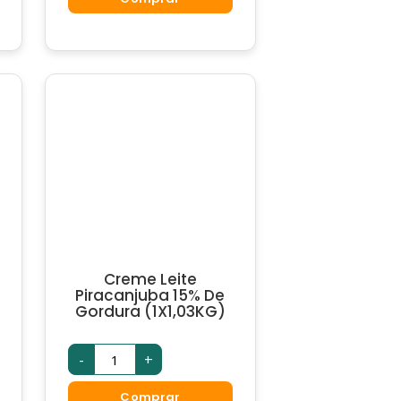
(1X200ML)
quantidade
Creme Leite
Piracanjuba 15% De
Gordura (1X1,03KG)
Creme
-
+
Leite
Piracanjuba
15%
Comprar