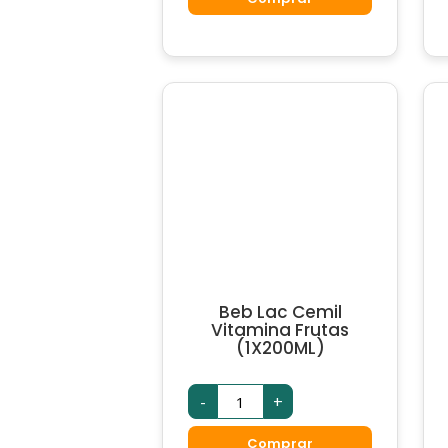
quantidade
Beb Lac Cemil
Vitamina Frutas
(1X200ML)
Beb
-
+
Lac
Cemil
Vitamina
Comprar