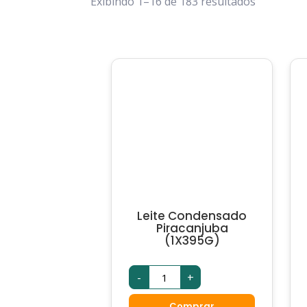
Exibindo 1–16 de 183 resultados
Leite Condensado
Piracanjuba
(1X395G)
Leite
-
+
Condensado
Piracanjuba
(1X395G)
Comprar