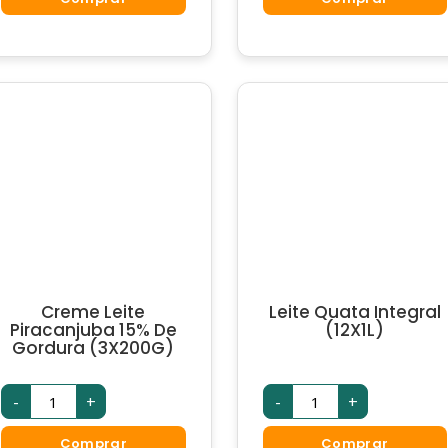
(1X180ML)
(1X200ML)
quantidade
quantidade
Creme Leite
Leite Quata Integral
Piracanjuba 15% De
(12X1L)
Gordura (3X200G)
Creme
Leite
-
+
-
+
Leite
Quata
Piracanjuba
Integral
15%
(12X1L)
Comprar
Comprar