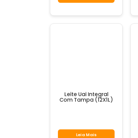
(1X395G)
quantidade
Leite Uai Integral
Com Tampa (12X1L)
Leia Mais