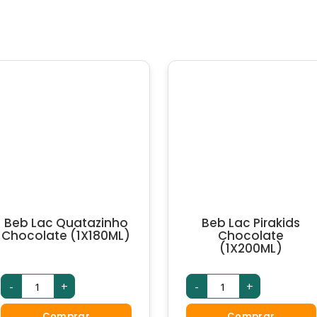
Beb Lac Quatazinho
Beb Lac Pirakids
Chocolate (1X180ML)
Chocolate
(1X200ML)
Beb
Beb
-
+
-
+
Lac
Lac
Quatazinho
Pirakids
Chocolate
Chocolate
Comprar
Comprar