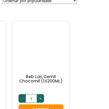
Beb Lac Cemil
Chocomil (1X200ML)
Beb
-
+
Lac
Cemil
Chocomil
Comprar