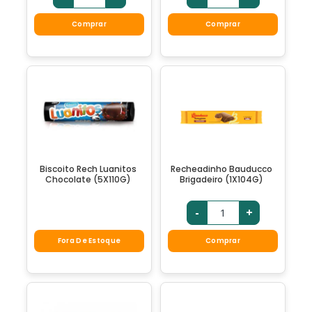
Comprar
Comprar
Biscoito Rech Luanitos
Recheadinho Bauducco
Chocolate (5X110G)
Brigadeiro (1X104G)
-
+
Fora De Estoque
Comprar