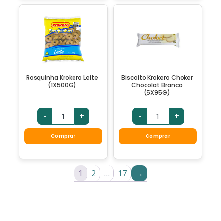
Rosquinha Krokero Leite
Biscoito Krokero Choker
(1X500G)
Chocolat Branco
(5X95G)
-
+
-
+
Comprar
Comprar
1
2
…
17
→