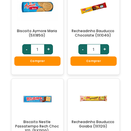
Biscoito Aymore Maria
Recheadinho Bauducco
(5X185G)
Chocolate (1X104G)
-
+
-
+
Comprar
Comprar
Biscoito Nestle
Recheadinho Bauducco
Passatempo Rech Choc
Goiaba (1X112G)
10% (5X130G)