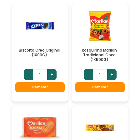
Biscoito Oreo Original
Rosquinha Marilan
(1X90G)
Tradicional Coco
(1X500G)
-
+
-
+
Comprar
Comprar