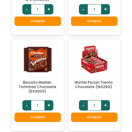
-
+
-
+
Comprar
Comprar
Biscoito Marilan
Waffer Peccin Trento
Tortinhas Chocolate
Chocolate (16X29G)
(5X300G)
-
+
-
+
Comprar
Comprar