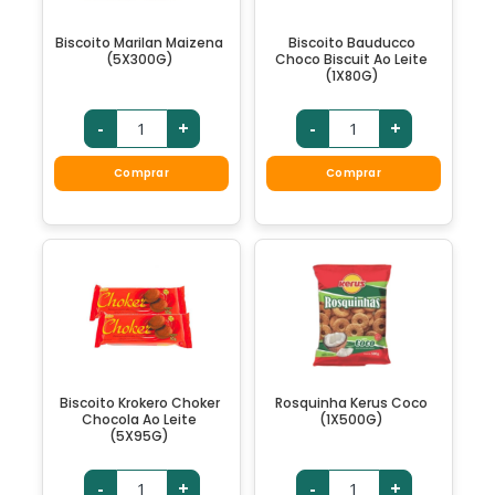
Biscoito Marilan Maizena
Biscoito Bauducco
(5X300G)
Choco Biscuit Ao Leite
(1X80G)
-
+
-
+
Comprar
Comprar
Biscoito Krokero Choker
Rosquinha Kerus Coco
Chocola Ao Leite
(1X500G)
(5X95G)
-
+
-
+