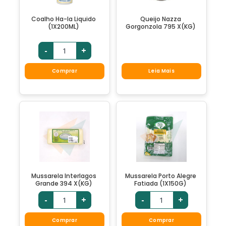
Coalho Ha-la Liquido
Queijo Nazza
(1X200ML)
Gorgonzola 795 X(KG)
-
+
Comprar
Leia Mais
Mussarela Interlagos
Mussarela Porto Alegre
Grande 394 X(KG)
Fatiada (1X150G)
-
+
-
+
Comprar
Comprar