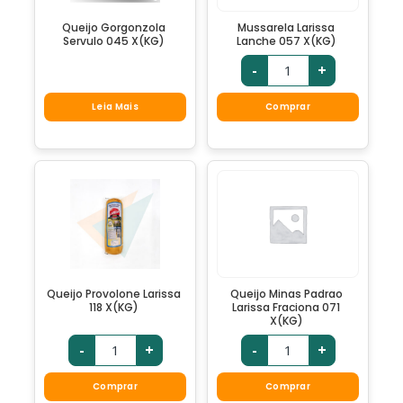
Queijo Gorgonzola
Mussarela Larissa
Servulo 045 X(KG)
Lanche 057 X(KG)
-
+
Leia Mais
Comprar
Queijo Provolone Larissa
Queijo Minas Padrao
118 X(KG)
Larissa Fraciona 071
X(KG)
-
+
-
+
Comprar
Comprar