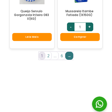
Queijo Servulo
Mussarela Itambe
Gorgonzola Inteiro 083
Fatiada (1X150G)
X(KG)
-
+
Leia Mais
Comprar
1
2
…
6
→