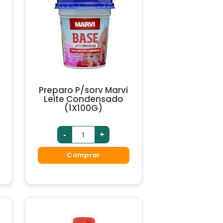
Preparo P/sorv Marvi
Leite Condensado
(1X100G)
-
+
Comprar