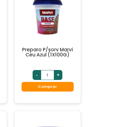
Preparo P/sorv Marvi
Ceu Azul (1X100G)
-
+
Comprar