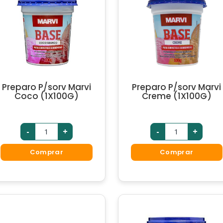
Preparo P/sorv Marvi
Preparo P/sorv Marvi
Coco (1X100G)
Creme (1X100G)
-
+
-
+
Comprar
Comprar