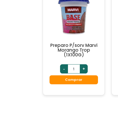
Preparo P/sorv Marvi
Morango Trop
(1X100G)
-
+
Comprar