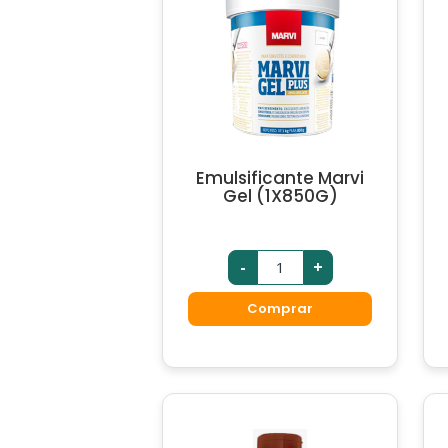
Emulsificante Marvi
Gel (1X850G)
-
+
Comprar