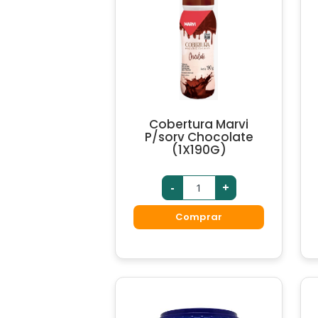
Cobertura Marvi
P/sorv Chocolate
(1X190G)
-
+
Comprar