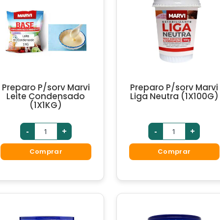
Preparo P/sorv Marvi
Preparo P/sorv Marvi
Leite Condensado
Liga Neutra (1X100G)
(1X1KG)
-
+
-
+
Comprar
Comprar