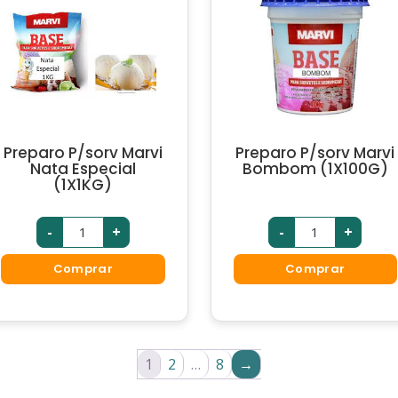
Preparo P/sorv Marvi
Preparo P/sorv Marvi
Nata Especial
Bombom (1X100G)
(1X1KG)
-
+
-
+
Comprar
Comprar
1
2
…
8
→