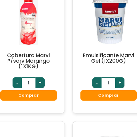
Cobertura Marvi
Emulsificante Marvi
P/sorv Morango
Gel (1X200G)
(1X1KG)
-
+
-
+
Comprar
Comprar