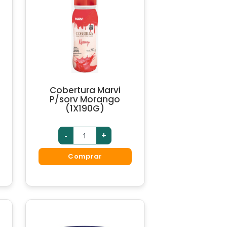
Cobertura Marvi
P/sorv Morango
(1X190G)
-
+
Comprar