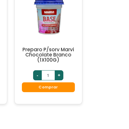
Preparo P/sorv Marvi
Chocolate Branco
(1X100G)
-
+
Comprar