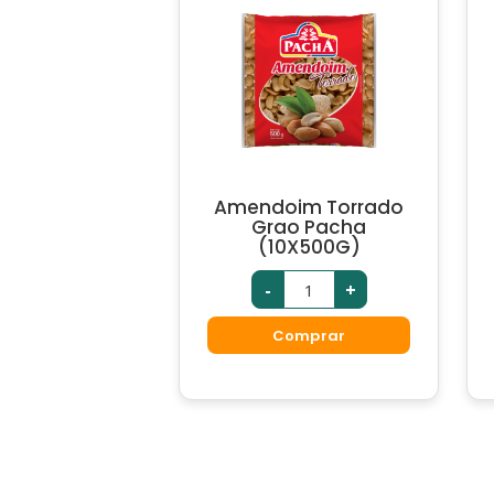
Amendoim Torrado
Grao Pacha
(10X500G)
-
+
Comprar