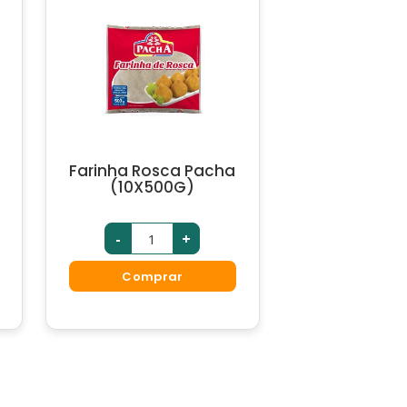
Farinha Rosca Pacha
(10X500G)
-
+
Comprar