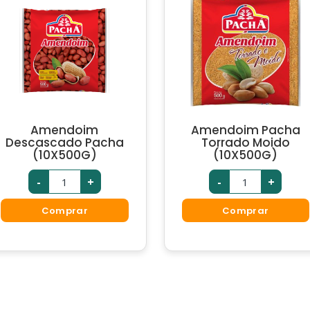
Amendoim
Amendoim Pacha
Descascado Pacha
Torrado Moido
(10X500G)
(10X500G)
-
+
-
+
Comprar
Comprar