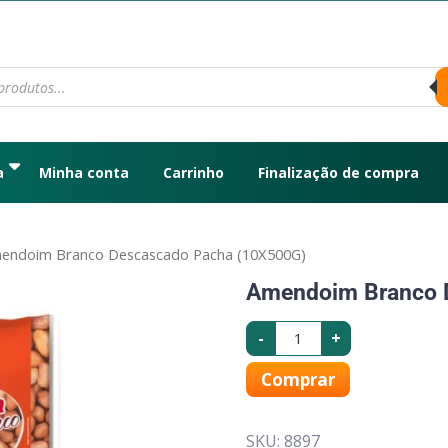
a
Minha conta
Carrinho
Finalização de compra
endoim Branco Descascado Pacha (10X500G)
Amendoim Branco 
-
+
Comprar
SKU:
8897