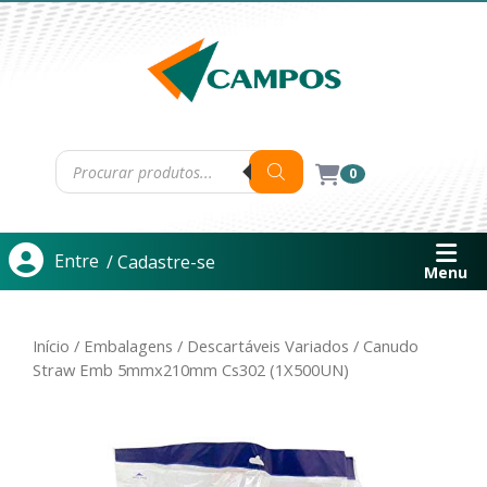
0
Entre
/ Cadastre-se
Menu
Início
/
Embalagens
/
Descartáveis Variados
/ Canudo
Straw Emb 5mmx210mm Cs302 (1X500UN)