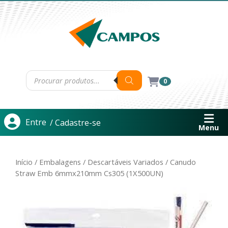
0
Entre
/ Cadastre-se
Menu
Início
/
Embalagens
/
Descartáveis Variados
/ Canudo
Straw Emb 6mmx210mm Cs305 (1X500UN)