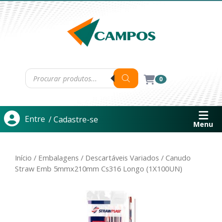
0
Entre
/ Cadastre-se
Menu
Início
/
Embalagens
/
Descartáveis Variados
/ Canudo
Straw Emb 5mmx210mm Cs316 Longo (1X100UN)