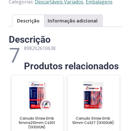
Categorias:
Descartáveis Variados
,
Embalagens
Descrição
Informação adicional
Descrição
7
898202610638
Produtos relacionados
Canudo Straw Emb
Canudo Straw Emb
5mmx210mm Cs301
10mm Cs327 (1X100UN)
(1X100UN)