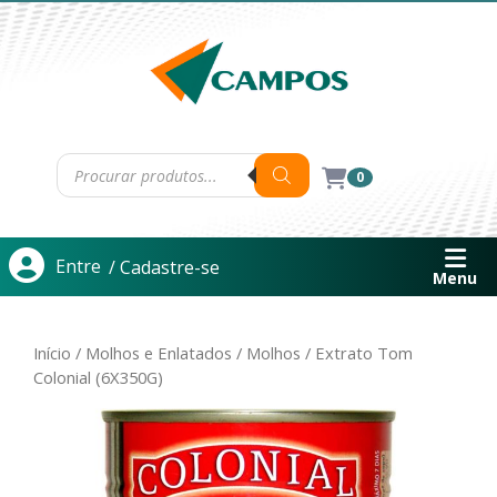
0
Entre
/ Cadastre-se
Menu
Início
/
Molhos e Enlatados
/
Molhos
/ Extrato Tom
Colonial (6X350G)