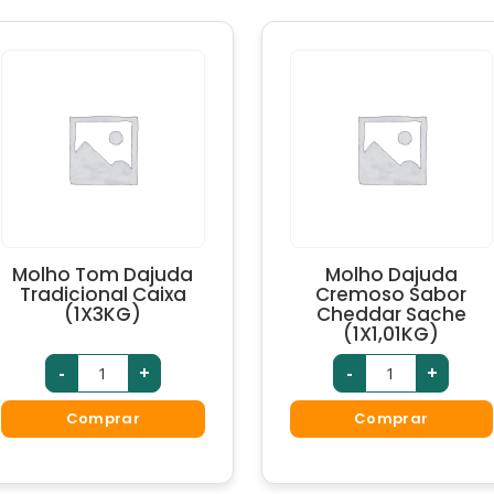
Molho Tom Dajuda
Molho Dajuda
Tradicional Caixa
Cremoso Sabor
(1X3KG)
Cheddar Sache
(1X1,01KG)
-
+
-
+
Comprar
Comprar