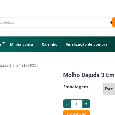
a
Minha conta
Carrinho
Finalização de compra
juda 3 Em 1 (1X390G)
Molho Dajuda 3 Em
Embalagem
-
+
Comprar