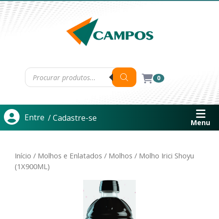
0
Entre
/ Cadastre-se
Menu
Início
/
Molhos e Enlatados
/
Molhos
/ Molho Irici Shoyu
(1X900ML)